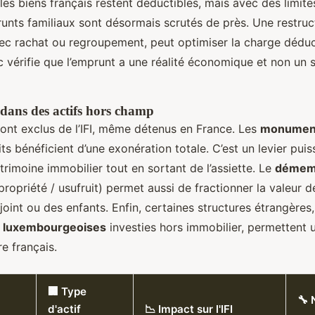
les biens français restent déductibles, mais avec des limite
unts familiaux sont désormais scrutés de près. Une restruc
ec rachat ou regroupement, peut optimiser la charge déduct
isc vérifie que l’emprunt a une réalité économique et non u
 dans des actifs hors champ
sont exclus de l’IFI, même détenus en France. Les
monument
its bénéficient d’une exonération totale. C’est un levier pui
rimoine immobilier tout en sortant de l’assiette. Le
démem
ropriété / usufruit) permet aussi de fractionner la valeur d
joint ou des enfants. Enfin, certaines structures étrangèr
e luxembourgeoises
investies hors immobilier, permettent
re français.
🏢 Type
🔧 
d'actif
📉 Impact sur l'IFI