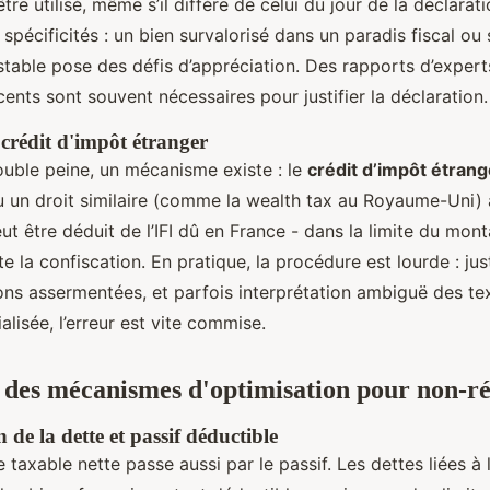
être utilisé, même s’il diffère de celui du jour de la déclara
 spécificités : un bien survalorisé dans un paradis fiscal ou
stable pose des défis d’appréciation. Des rapports d’exper
nts sont souvent nécessaires pour justifier la déclaration.
rédit d'impôt étranger
ouble peine, un mécanisme existe : le
crédit d’impôt étrang
ou un droit similaire (comme la wealth tax au Royaume-Uni) 
peut être déduit de l’IFI dû en France - dans la limite du mon
te la confiscation. En pratique, la procédure est lourde : just
ions assermentées, et parfois interprétation ambiguë des te
alisée, l’erreur est vite commise.
des mécanismes d'optimisation pour non-ré
 de la dette et passif déductible
e taxable nette passe aussi par le passif. Les dettes liées à 