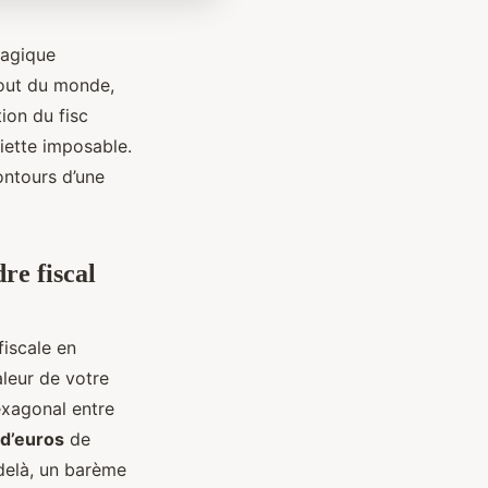
magique
 bout du monde,
ion du fisc
iette imposable.
ontours d’une
re fiscal
fiscale en
aleur de votre
exagonal entre
 d’euros
de
-delà, un barème