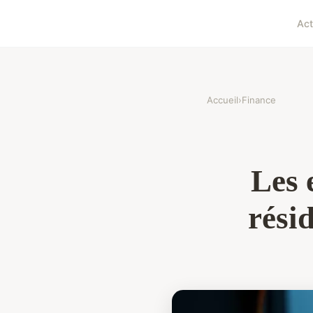
Ac
Accueil
›
Finance
Les 
rési