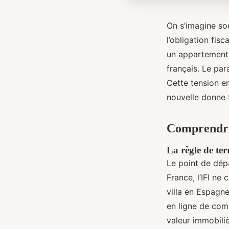
On s’imagine so
l’obligation fis
un appartement à
français. Le par
Cette tension en
nouvelle donne f
Comprendre l
La règle de ter
Le point de dépa
France, l’IFI ne
villa en Espagn
en ligne de com
valeur immobiliè