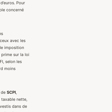
 d’euros. Pour
able concerné
ns
 ceux avec les
le imposition
prime sur la loi
I, selon les
rd moins
s de
SCPI
,
 taxable nette,
nvestis dans de