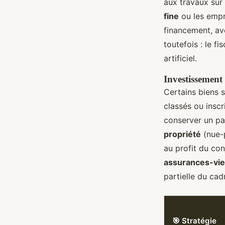
aux travaux sur 
fine
ou les empr
financement, av
toutefois : le f
artificiel.
Investissement
Certains biens 
classés ou inscr
conserver un pat
propriété
(nue-p
au profit du con
assurances-vi
partielle du cad
🎯 Stratégie