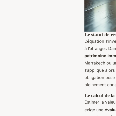
Le statut de ré
L’équation s’inv
à l’étranger. Da
patrimoine imm
Marrakech ou un 
s’applique alor
obligation pèse 
pleinement cons
Le calcul de la
Estimer la valeu
exige une
évalu