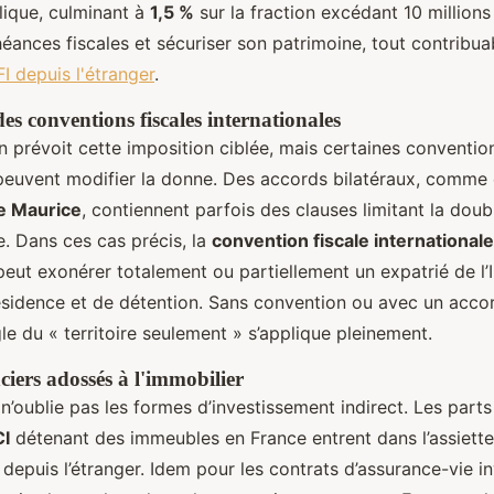
lique, culminant à
1,5 %
sur la fraction excédant 10 millions
héances fiscales et sécuriser son patrimoine, tout contribu
IFI depuis l'étranger
.
s conventions fiscales internationales
 prévoit cette imposition ciblée, mais certaines conventio
 peuvent modifier la donne. Des accords bilatéraux, comme
le Maurice
, contiennent parfois des clauses limitant la doub
e. Dans ces cas précis, la
convention fiscale internationale
peut exonérer totalement ou partiellement un expatrié de l’IF
ésidence et de détention. Sans convention ou avec un acco
gle du « territoire seulement » s’applique pleinement.
nciers adossés à l'immobilier
 n’oublie pas les formes d’investissement indirect. Les part
CI
détenant des immeubles en France entrent dans l’assiette
epuis l’étranger. Idem pour les contrats d’assurance-vie i