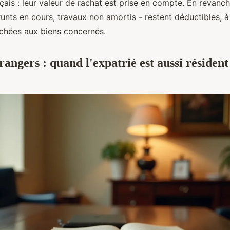
nçais : leur valeur de rachat est prise en compte. En revanch
runts en cours, travaux non amortis - restent déductibles, à
achées aux biens concernés.
rangers : quand l'expatrié est aussi résident 