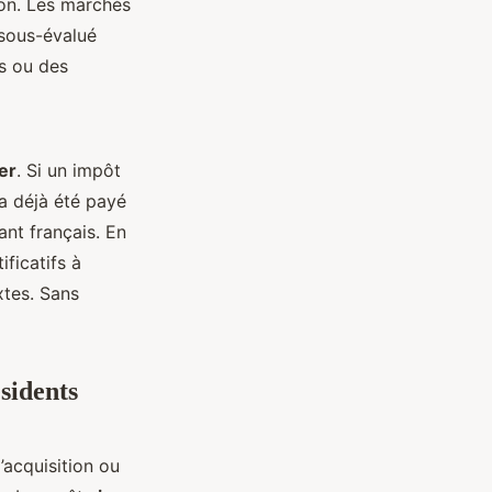
tion. Les marchés
 sous-évalué
ts ou des
er
. Si un impôt
a déjà été payé
tant français. En
ificatifs à
xtes. Sans
sidents
l’acquisition ou