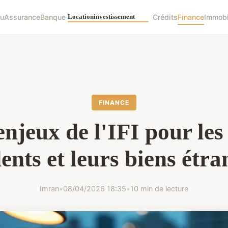
tu
Assurance
Banque
Crédits
Finance
Immobi
FINANCE
enjeux de l'IFI pour les
dents et leurs biens étra
Imran
•
08/04/2026 18:35
•
10 min de lecture