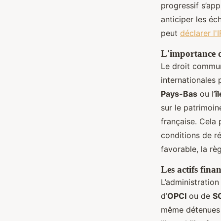
progressif s’app
anticiper les éc
peut
déclarer l'
L'importance de
Le droit commun
internationales
Pays-Bas
ou l’
î
sur le patrimoin
française. Cela 
conditions de r
favorable, la rè
Les actifs fina
L’administration
d’
OPCI
ou de
S
même détenues d