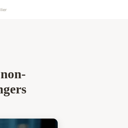
lier
 non-
ngers