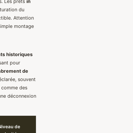
s. Les prêts
in
turation du
ible. Attention
n simple montage
s historiques
ssant pour
brement de
éclarée, souvent
es, comme des
 une déconnexion
Niveau de