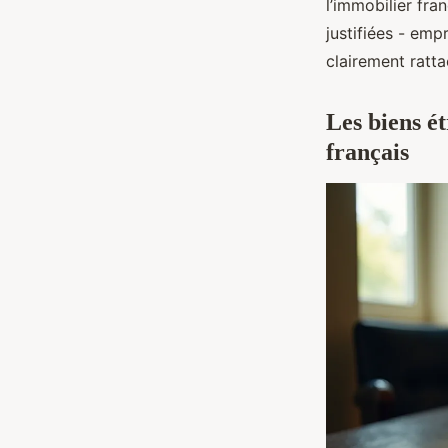
l’immobilier fra
justifiées - emp
clairement ratt
Les biens ét
français