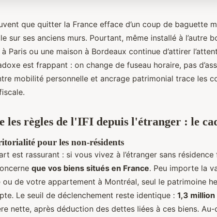
uvent que quitter la France efface d’un coup de baguette 
cale sur ses anciens murs. Pourtant, même installé à l’autre
 Paris ou une maison à Bordeaux continue d’attirer l’attent
adoxe est frappant : on change de fuseau horaire, pas d’ass
tre mobilité personnelle et ancrage patrimonial trace les c
iscale.
es règles de l'IFI depuis l'étranger : le cad
ritorialité pour les non-résidents
rt est rassurant : si vous vivez à l’étranger sans résidence 
 concerne
que vos biens situés en France
. Peu importe la v
e ou de votre appartement à Montréal, seul le patrimoine h
pte. Le seuil de déclenchement reste identique :
1,3 million
re nette, après déduction des dettes liées à ces biens. Au