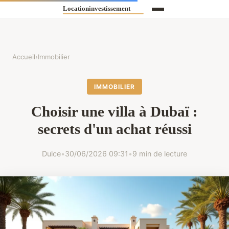
Accueil
›
Immobilier
IMMOBILIER
Choisir une villa à Dubaï :
secrets d'un achat réussi
Dulce
•
30/06/2026 09:31
•
9 min de lecture