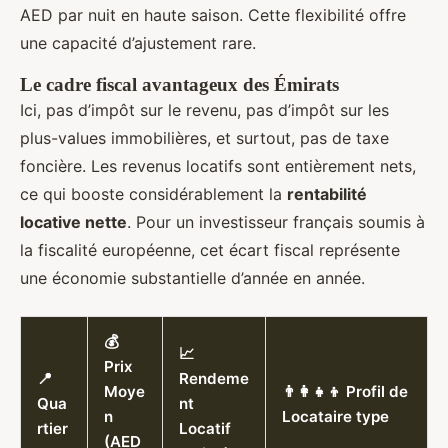
AED par nuit en haute saison. Cette flexibilité offre
une capacité d’ajustement rare.
Le cadre fiscal avantageux des Émirats
Ici, pas d’impôt sur le revenu, pas d’impôt sur les
plus-values immobilières, et surtout, pas de taxe
foncière. Les revenus locatifs sont entièrement nets,
ce qui booste considérablement la
rentabilité
locative nette
. Pour un investisseur français soumis à
la fiscalité européenne, cet écart fiscal représente
une économie substantielle d’année en année.
💰
📈
Prix
📍
Rendeme
Moye
👨‍👩‍👧‍👦 Profil de
Qua
nt
n
Locataire type
rtier
Locatif
(AED