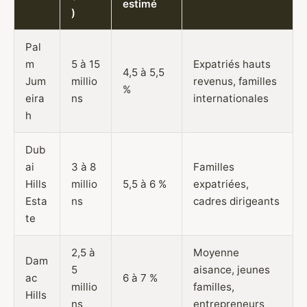
estimé
)
Pal
m
5 à 15
Expatriés hauts
4,5 à 5,5
Jum
millio
revenus, familles
%
eira
ns
internationales
h
Dub
ai
3 à 8
Familles
Hills
millio
5,5 à 6 %
expatriées,
Esta
ns
cadres dirigeants
te
2,5 à
Moyenne
Dam
5
aisance, jeunes
ac
6 à 7 %
millio
familles,
Hills
ns
entrepreneurs